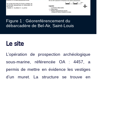
Figure 1 : Géorenférencement du
débarcadère de Bel-Air, Saint-Louis
Le site
L’opération de prospection archéologique
sous-marine, référencée OA : 4457, a
permis de mettre en évidence les vestiges
d’un muret. La structure se trouve en
contrebas du sentier littoral de Bel-Air lieu-
dit autrefois « la marine » à proximité de
l’embouchure de la rivière Saint-Etienne sur
une plage de galets. Le muret présente en
surface un plan incliné orienté Ouest Sud-
Ouest face à l’estran à environ 12 mètres
par basse marée.