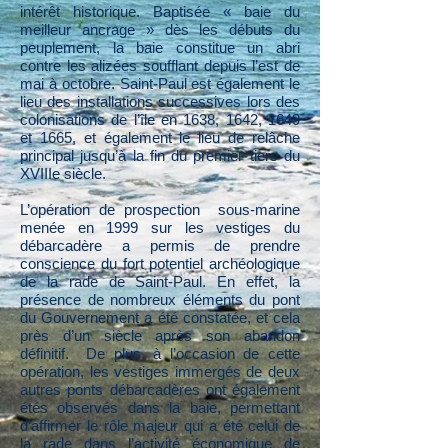
intérêt historique. Baptisée « baie du
meilleur ancrage » dès les débuts du
peuplement, la baie constitue un abri
contre les alizées soufflant depuis l’est de
mai à octobre. Saint-Paul est également le
lieu des installations successives lors des
colonisations de l’île en 1638, 1642, 1649
et 1665, et également le lieu de relâche
principal jusqu’à la fin du premier tiers du
XVIIIe siècle.
L’opération de prospection sous-marine
menée en 1999 sur les vestiges du
débarcadère a permis de prendre
conscience du fort potentiel archéologique
de la rade de Saint-Paul. En effet, la
présence de nombreux éléments du pont
du Gouvernement a été constatée, et cela
près d’un siècle après son abandon
définitif. De plus, à l’occasion de cette
opération, les vestiges immergés de deux
autres ponts débarcadères ont également
étés observés dans la baie, permettant
d’affirmer le rôle majeur qui a été celui de
la rade dans l’activité économique de