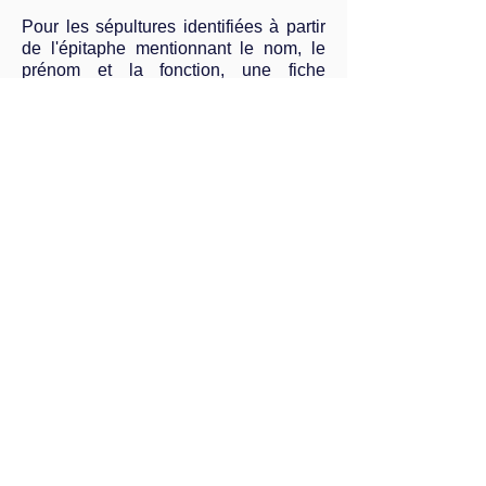
Pour les sépultures identifiées à partir
de l'épitaphe mentionnant le nom, le
prénom et la fonction, une fiche
signalétique détaillée est complétée.
Dans le cas des sépultures où seul le
nom de famille est mentionné, la
consultation du registre du cimetière
permet de confirmer ou infirmer la
présence du défunt.
En fonction des observations sur la
fiche signalétique, il sera indiqué, par
exemple, "Sépulture du commissaire
de marine Pierre Bédier" ou encore
"Sépulture de la famille Pierre Bédier".
Procédure détaillée
Observation sur le site du cimetière :
Effectuer une observation visuelle du
cimetière de l'Est.
Recenser les tombes de marins en se